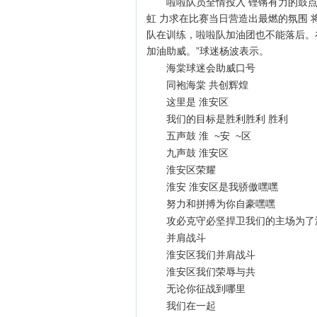
啦啦队员全情投入 铿锵有力的鼓点
虹 力求在比赛当日营造出最燃的氛围 
队在训练，啦啦队加油团也不能落后。
加油助威。”球迷杨波表示。
海棠球迷会助威口号
同袍海棠 共创辉煌
这里是 淮安区
我们的目标是胜利胜利 胜利
五声鼓 淮 ~安 ~区
九声鼓 淮安区
淮安区荣耀
淮安 淮安区是我骄傲嘿嘿
努力和拼搏为你自豪嘿嘿
攻必克守必坚捍卫我们的主场为了
并肩战斗
淮安区我们并肩战斗
淮安区我们荣辱与共
无论你征战到哪里
我们在一起