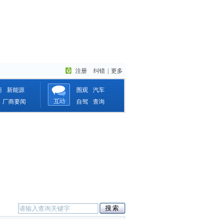
注册
纠错
|
更多
商
新能源
围观
汽车
厂商要闻
自驾
查询