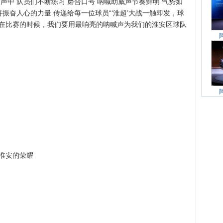
声中 队员们不断练习 磨合口号 呐喊助威声节奏鲜明 气势如
将振奋人心的力量 传递给每一位球员“‘淮超’大战一触即发，球
在比赛的时候，我们要用最响亮的呐喊声为我们的淮安区球队
淮安的荣耀