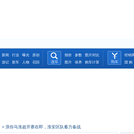
新闻
行业
曝光
原创
报价
参数
图片对比
经销
游记
新车
人物
召回
图片
保养
购车计算
团 购
> 浪你马淮超开赛在即，淮安区队蓄力备战