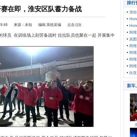
排行
开赛在即，淮安区队蓄力备战
浪你
Ho
9:48
来源：未知
编辑:系统采编
点击:(
)次
口博
Ho
用车
阿维
的球员 在训练场上刻苦备战时 拉拉队员也聚在一起 开展集中
新豪
岚图
养老
阿维
阿维
阿维
选车
购车
阿维
比亚
战略
新车